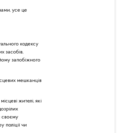
ами, усе це
уального кодексу
х засобів,
 йому запобіжного
місцевих мешканців
місцеві жителі, які
дозрілих
и своєму
у поліції чи