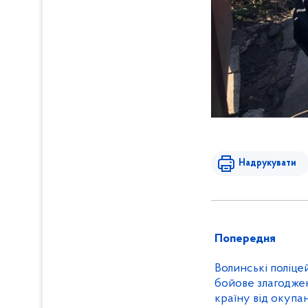
Надрукувати
Попередня
Волинські поліце
бойове злагоджен
країну від окупан