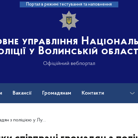
Портал в режимі тестування та наповнення
овне управління Націонал
оліції у Волинській област
Офіційний вебпортал
и
Вакансії
Громадянам
Контакти
му районі вдалося викрити наркозакладчика