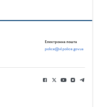
Електронна пошта
police@vl.police.gov.ua