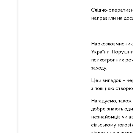
Слідчо-оперативна
направили на дос
Наркозловмисника
України. Порушник
психотропних реч
заходу.
Цей випадок – чер
з поліцією створ
Нагадуємо, також п
добре знають оди
незнайомців чи а
сільському голові