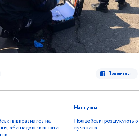
Поділитися
Наступна
йські відправились на
Поліцейські розшукують 5
ня, аби надалі звільняти
лучанина
тів