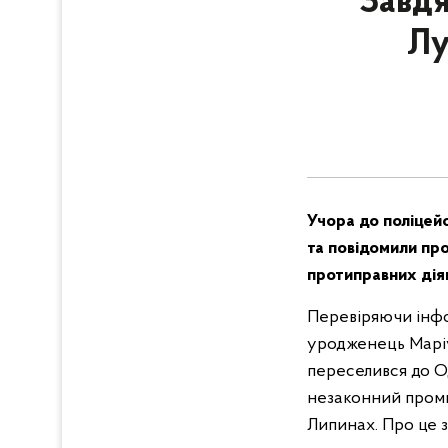
Завдя
Лу
Учора до поліцей
та повідомили про
протиправних дія
Перевіряючи інфо
уродженець Маріу
переселився до Од
незаконний проми
Липинах. Про це з