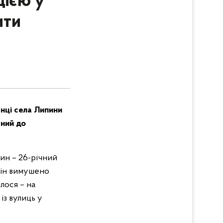
цією у
ити
нці села Липини
тний до
ин – 26-річний
він вимушено
илося – на
із вулиць у