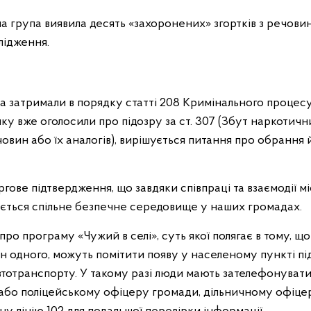
 група виявила десять «захоронених» згортків з речовин
лідження.
 затримали в порядку статті 208 Кримінального процес
у вже оголосили про підозру за ст. 307 (Збут наркотични
овин або їх аналогів), вирішується питання про обрання
гове підтвердження, що завдяки співпраці та взаємодії 
юється спільне безпечне середовище у наших громадах.
ро програму «Чужий в селі», суть якої полягає в тому, що 
н одного, можуть помітити появу у населеному пункті пі
втотранспорту. У такому разі люди мають зателефонуват
 або поліцейському офіцеру громади, дільничному офіцер