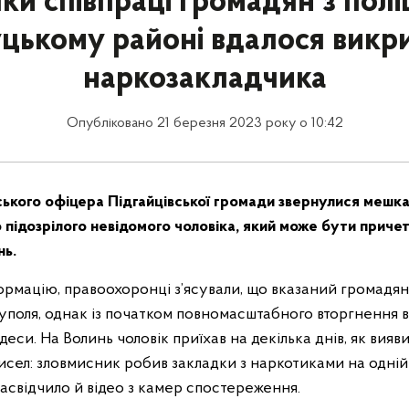
ки співпраці громадян з полі
цькому районі вдалося викр
наркозакладчика
Опубліковано 21 березня 2023 року о 10:42
ського офіцера Підгайцівської громади звернулися мешка
 підозрілого невідомого чоловіка, який може бути приче
нь.
рмацію, правоохоронці з’ясували, що вказаний громадян
поля, однак із початком повномасштабного вторгнення 
еси. На Волинь чоловік приїхав на декілька днів, як вияв
сел: зловмисник робив закладки з наркотиками на одній 
асвідчило й відео з камер спостереження.