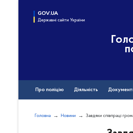
до
основного
GOV.UA
вмісту
Державні сайти України
Гол
п
Про поліцію
Діяльність
Документ
Назавжди в строю
Головна
Новини
Завдяки співпраці громадян з поліцією у Луцько