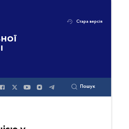
Стара версія
ьної
і
Пошук