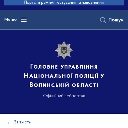
до
Портал в режимі тестування та наповнення
основного
вмісту
Меню
Пошук
Головне управління
Національної поліції у
Волинській області
Офіційний вебпортал
Звітність