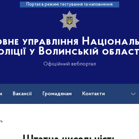
Портал в режимі тестування та наповнення
овне управління Націонал
оліції у Волинській област
Офіційний вебпортал
и
Вакансії
Громадянам
Контакти
ть