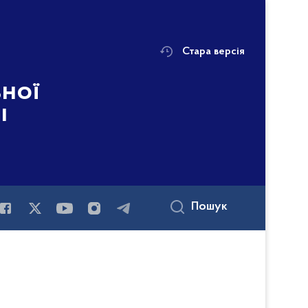
Стара версія
ьної
і
Пошук