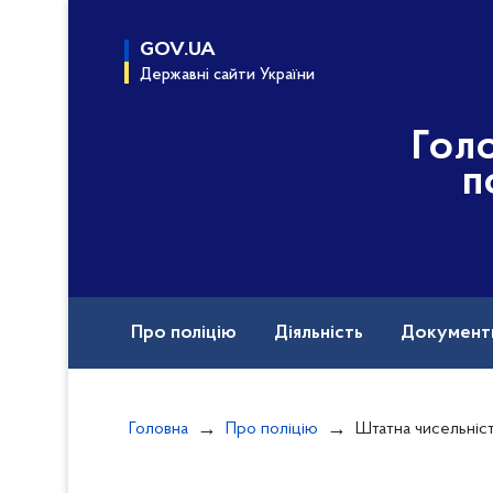
до
основного
GOV.UA
вмісту
Державні сайти України
Гол
п
Про поліцію
Діяльність
Документ
Назавжди в строю
Головна
Про поліцію
Штатна чисельніс