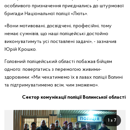
особливого призначення приєднались до штурмової
бригади Національної поліції «Лють».
«Вони мотивовані, досвідчені, професійні, тому
немає сумнівів, що наші поліцейські достойно
виконуватимуть усі поставлені задачі», - зазначив
Юрій Крошко.
Головний поліцейський області побажав бійцям
одного: повертатись з перемогою живими-
здоровими: «Ми чекатимемо їх в лавах поліції Волині
та підтримуватимемо всім, чим зможемо».
Сектор комунікації поліції Волинської області
1 з 7