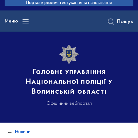
до
Портал в режимі тестування та наповнення
основного
вмісту
Меню
Пошук
Головне управління
Національної поліції у
Волинській області
Офіційний вебпортал
Новини