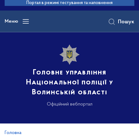
до
Портал в режимі тестування та наповнення
основного
вмісту
Меню
Пошук
Головне управління
Національної поліції у
Волинській області
Офіційний вебпортал
Головна