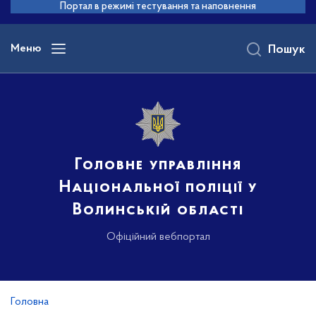
до
Портал в режимі тестування та наповнення
основного
вмісту
Меню
Пошук
Головне управління
Національної поліції у
Волинській області
Офіційний вебпортал
Головна