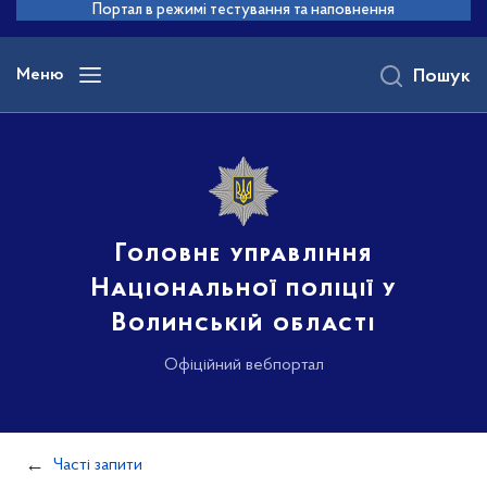
до
Портал в режимі тестування та наповнення
основного
вмісту
Меню
Пошук
Головне управління
Національної поліції у
Волинській області
Офіційний вебпортал
Часті запити