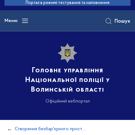
до
Портал в режимі тестування та наповнення
основного
вмісту
Меню
Пошук
Головне управління
Національної поліції у
Волинській області
Офіційний вебпортал
Створення безбар'єрного простору в Україні