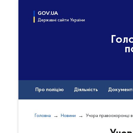
до
основного
GOV.UA
вмісту
Державні сайти України
Гол
п
Про поліцію
Діяльність
Документ
Назавжди в строю
Головна
Новини
Учора правоохоронці викрили ще о