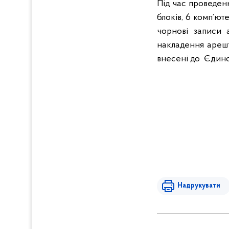
Під час проведен
блоків, 6 комп’ют
чорнові записи а
накладення арешт
внесені до Єдино
Надрукувати