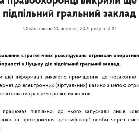
а правоохоронці викрили ще
підпільний гральний заклад
Опубліковано 20 вересня 2021 року о 14:31
равління стратегічних розслідувань отримали оператив
рності в Луцьку діє підпільний гральний заклад.
и цієї інформації виявлено приміщення, де незаконно
ернет до електронних (віртуальних) казино з метою отр
вою сплати гравцем грошових коштів.
 працював підпільно, до нього запускали лише «сво
вінка та проходження ідентифікації особи через сист
.