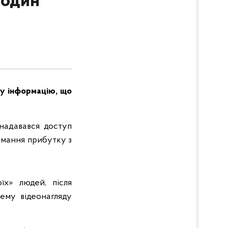
 один
ну інформацію, що
 надавався доступ
имання прибутку з
їх» людей, після
ему відеонагляду