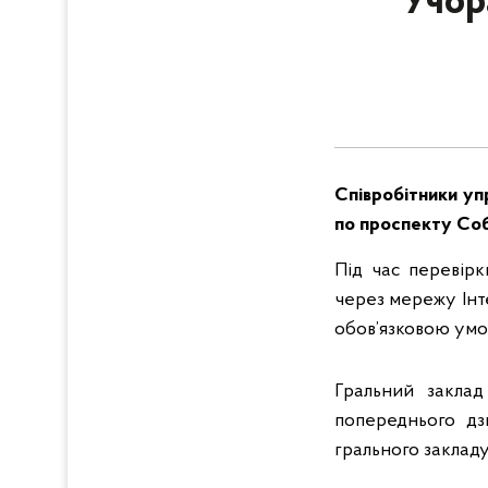
Учор
Співробітники уп
по проспекту Собо
Під час перевірк
через мережу Інт
обов’язковою умо
Гральний заклад
попереднього дз
грального закладу