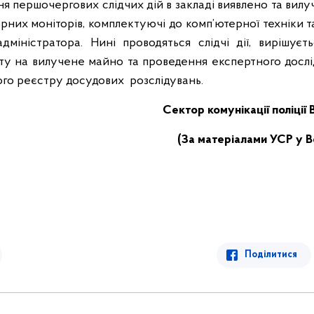
ня першочергових слідчих дій в закладі виявлено та вилу
ерних моніторів, комплектуючі до комп’ютерної техніки т
дміністратора. Нині проводяться слідчі дії, вирішує
у на вилучене майно та проведення експертного дослі
го реєстру досудових розслідувань.
Сектор комунікації поліції 
(За матеріалами УСР у В
Поділитися