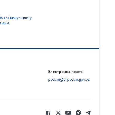
ські вилучили у
котики
Електронна пошта
police@vl.police.gov.ua