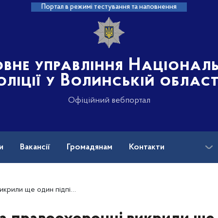
Портал в режимі тестування та наповнення
овне управління Націонал
оліції у Волинській област
Офіційний вебпортал
и
Вакансії
Громадянам
Контакти
дин підпільний гральний заклад