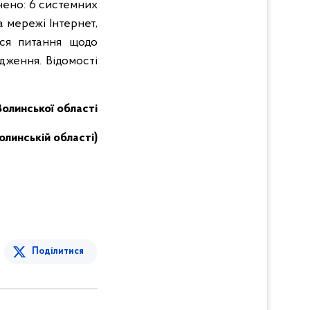
чено: 6 системних
а мережі Інтернет,
ться питання щодо
дження. Відомості
Волинської області
олинській області)
Поділитися