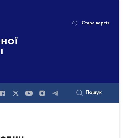
Стара версія
ьної
і
Пошук