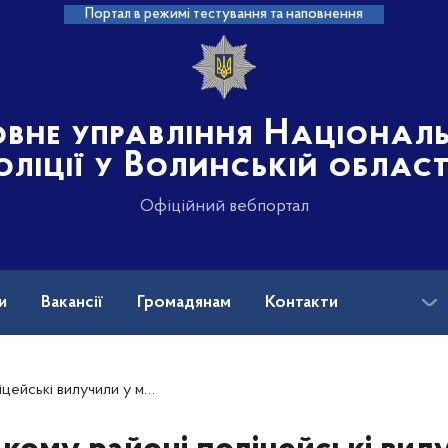
Портал в режимі тестування та наповнення
овне управління Націонал
оліції у Волинській област
Офіційний вебпортал
и
Вакансії
Громадянам
Контакти
ли у місцевих мешканців наркотики