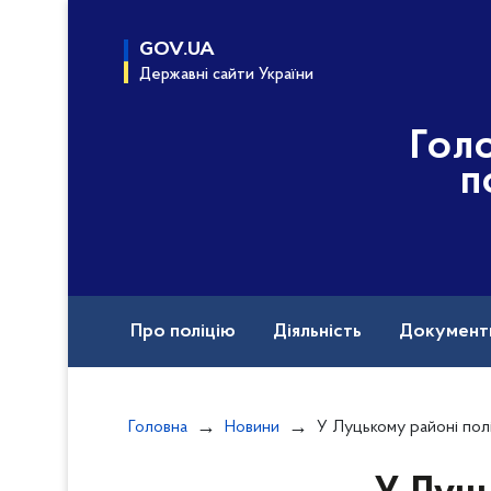
до
основного
GOV.UA
вмісту
Державні сайти України
Гол
п
Про поліцію
Діяльність
Документ
Назавжди в строю
Головна
Новини
У Луцькому районі поліцейські вилучи