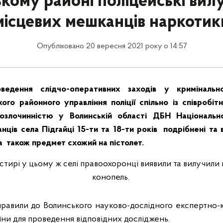
кому районі поліцейські вил
місцевих мешканців наркотик
Опубліковано 20 вересня 2021 року о 14:57
дення слідчо-оперативних заходів у кримінальн
кого районного управління поліції спільно із співробіт
озлочинністю у Волинській області ДБН Національної
нців села Підгайці 15-ти та 18-ти років подрібнені та 
 а також предмет схожий на пістолет.
устирі у цьому ж селі правоохоронці виявили та вилучили
конопель.
равили до Волинського науково-дослідного експертно-
ни для проведення відповідних досліджень.