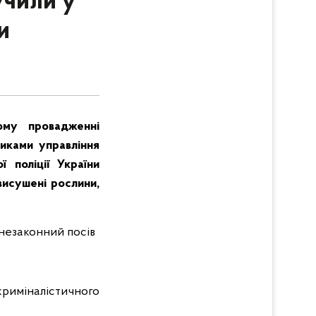
учили у
и
ому провадженні
никами управління
 поліції України
висушені рослини,
 незаконний посів
криміналістичного