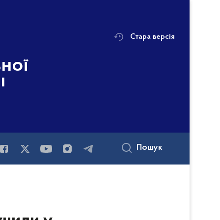
Стара версія
ьної
і
Пошук