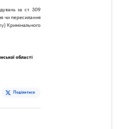
дувань за ст. 309
ня чи пересилання
ту) Кримінального
инської області
Поділитися