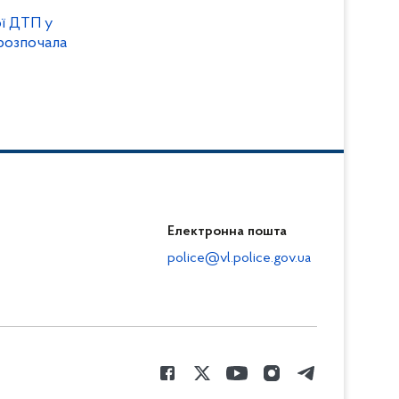
ої ДТП у
розпочала
Електронна пошта
police@vl.police.gov.ua