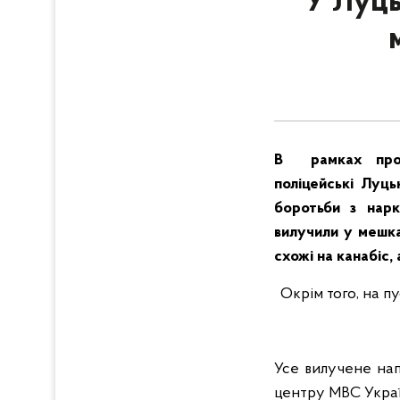
У Луць
В рамках прове
поліцейські Луць
боротьби з нарк
вилучили у мешка
схожі на канабіс,
Окрім того, на п
Усе вилучене нап
центру МВС Украї