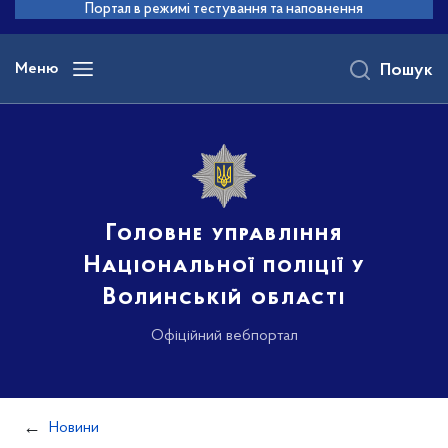
до
Портал в режимі тестування та наповнення
основного
вмісту
Меню
Пошук
Головне управління
Національної поліції у
Волинській області
Офіційний вебпортал
Новини