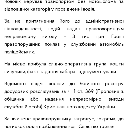
Чоловік керував транспортом без мотошолома та
відповідної категорії у посвідченні водія.
За не притягнення його до адміністративної
відповідальності, водій надав правоохоронцям
неправомірну вигоду – 3 тис. грн. Гроші
правопорушник поклав у службовий автомобіль
поліцейських.
На місце прибула слідчо-оперативна група, кошти
вилучили, факт надання хабара задокументували.
Відомості слідчі внесли до Єдиного реєстру
досудових розслідувань за ч. 1 ст. 369 (Пропозиція,
обіцянка або надання неправомірної вигоди
службовій особі) Кримінального кодексу України.
За вчинене правопорушнику загрожує, зокрема, до
чотирьох років позбавлення волі. Слідство триває.