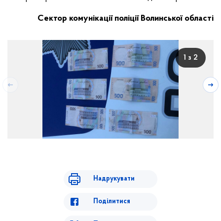
Сектор комунікації поліції Волинської області
1 з 2
Надрукувати
Поділитися