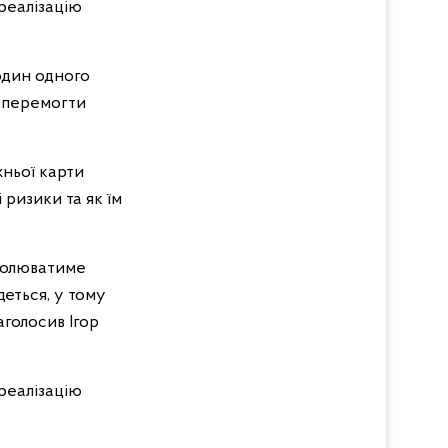
 один одного
е перемогти
жньої карти
ризики та як їм
тролюватиме
деться, у тому
голосив Ігор