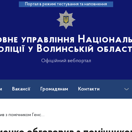
Портал в режимі тестування та наповнення
овне управління Націонал
оліції у Волинській област
Офіційний вебпортал
и
Вакансії
Громадянам
Контакти
еалізацію Дорожньої карти взаємосумісності України з Альянсом