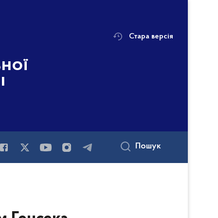
Стара версія
ьної
і
Пошук