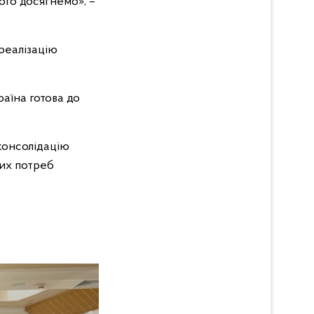
ого досягнемо», –
раїна готова до
консолідацію
них потреб