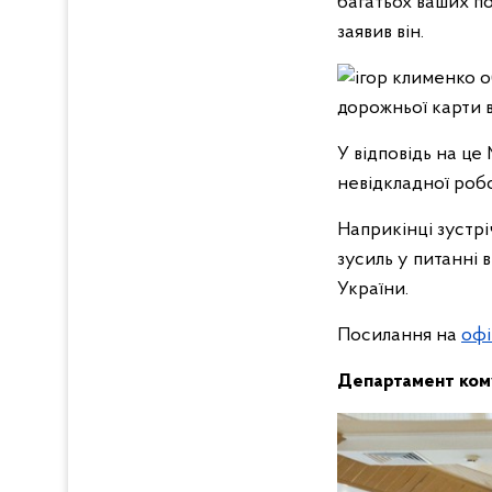
багатьох ваших п
заявив він.
У відповідь на це
невідкладної роб
Наприкінці зустрі
зусиль у питанні
України.
Посилання на
офі
Департамент кому