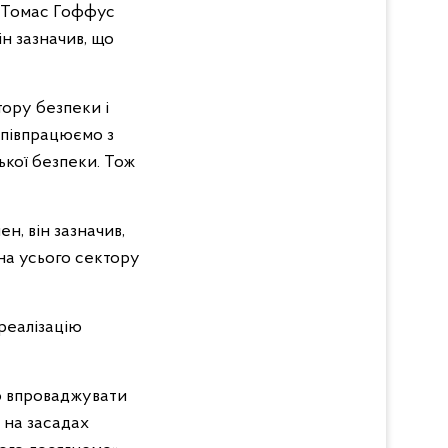
й Томас Гоффус
ін зазначив, що
тору безпеки і
співпрацюємо з
ської безпеки. Тож
н, він зазначив,
на усього сектору
мо впроваджувати
 на засадах