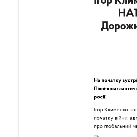
Ігор Кли
НАТ
Дорожнь
На початку зустрі
Північноатлантич
росії.
Ігор Клименко наг
початку війни, ад
про глобальний м