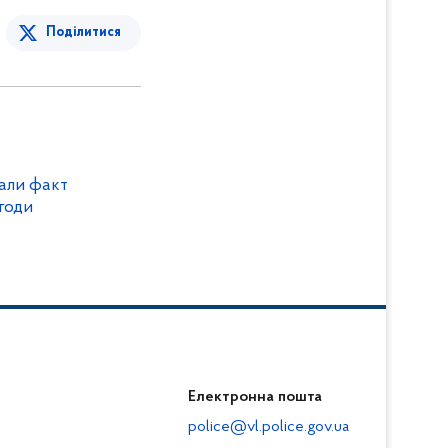
Поділитися
али факт
годи
Електронна пошта
police@vl.police.gov.ua