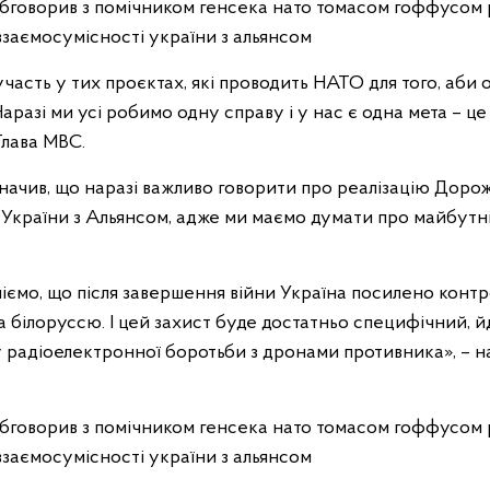
участь у тих проєктах, які проводить НАТО для того, аби
аразі ми усі робимо одну справу і у нас є одна мета – ц
Глава МВС.
значив, що наразі важливо говорити про реалізацію Доро
України з Альянсом, адже ми маємо думати про майбутні 
іємо, що після завершення війни Україна посилено кон
а білоруссю. І цей захист буде достатньо специфічний, й
 радіоелектронної боротьби з дронами противника», – на