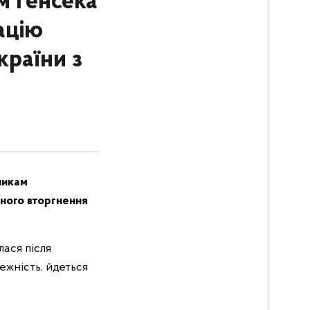
м Генсека
ацію
країни з
никам
бного вторгнення
лася після
ежність, йдеться