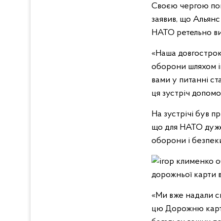
Своєю чергою пом
заявив, що Альянс
НАТО ретельно ви
«Наша довгостроко
оборони шляхом і
вами у питанні ста
ця зустріч допом
На зустрічі був п
що для НАТО дуже
оборони і безпек
«Ми вже надали с
цю Дорожню карту