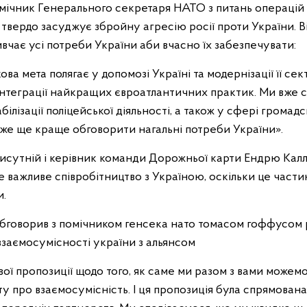
ічник Генерального секретаря НАТО з питань операці
 твердо засуджує збройну агресію росії проти України. В
вчає усі потреби України аби вчасно їх забезпечувати:
ва мета полягає у допомозі Україні та модернізації її сек
нтеграції найкращих євроатлантичних практик. Ми вже 
білізації поліцейської діяльності, а також у сфері громад
оже ще краще обговорити нагальні потреби України».
рисутній і керівник команди Дорожньої карти Ендрю Калле
 важливе співробітництво з Україною, оскільки це части
и.
вої пропозиції щодо того, як саме ми разом з вами може
 про взаємосумісність. І ця пропозиція була спрямована