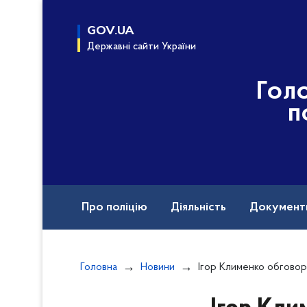
до
основного
GOV.UA
вмісту
Державні сайти України
Гол
п
Про поліцію
Діяльність
Документ
Назавжди в строю
Головна
Новини
Ігор Клименко обговорив з помічником Генсека НАТО Томасом Гоффусом р