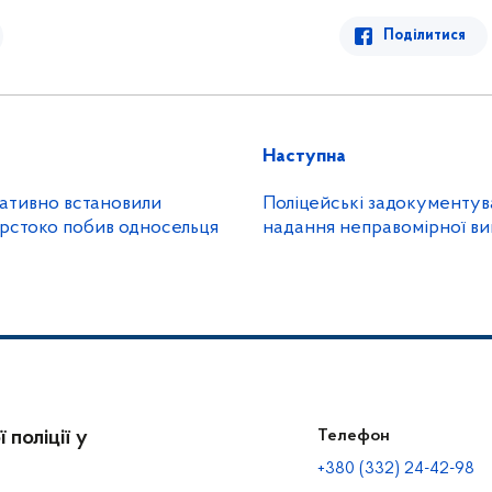
Поділитися
Наступна
ративно встановили
Поліцейські задокументув
орстоко побив односельця
надання неправомірної ви
 поліції у
Телефон
+380 (332) 24-42-98