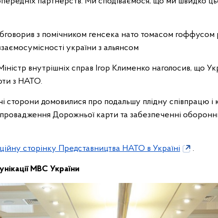
опередніх партнерств. Ми сподіваємося, що ми швидко ць
 Міністр внутрішніх справ Ігор Клименко наголосив, що Ук
оти з НАТО.
чі сторони домовилися про подальшу плідну співпрацю і 
 впровадження Дорожньої карти та забезпеченні оборон
ційну сторінку Представництва НАТО в Україні
.
нікації МВС України