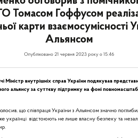
менко обговорив з помічнико
О Томасом Гоффусом реаліз
ої карти взаємосумісності У
Альянсом
Опубліковано 21 червня 2023 року о 15:46
чі Міністр внутрішніх справ України подякував представ
ного альянсу за суттєву підтримку на фоні повномасшта
олосив, що співпраця України з Альянсом значно поглиби
же українці відстоюють не лише власну безпеку та незал
ир.