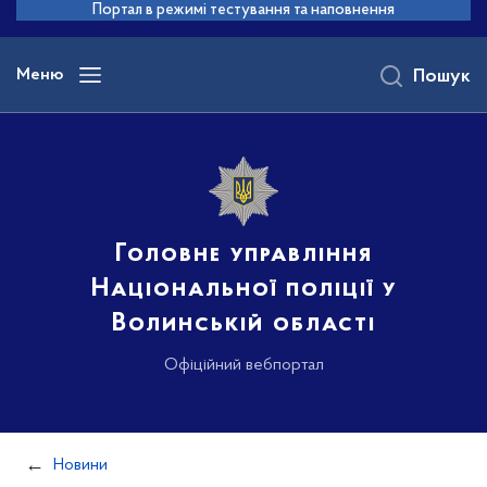
до
Портал в режимі тестування та наповнення
основного
вмісту
Меню
Пошук
Головне управління
Національної поліції у
Волинській області
Офіційний вебпортал
Новини