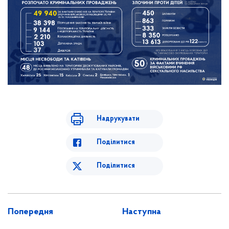
Надрукувати
Поділитися
Поділитися
Попередня
Наступна