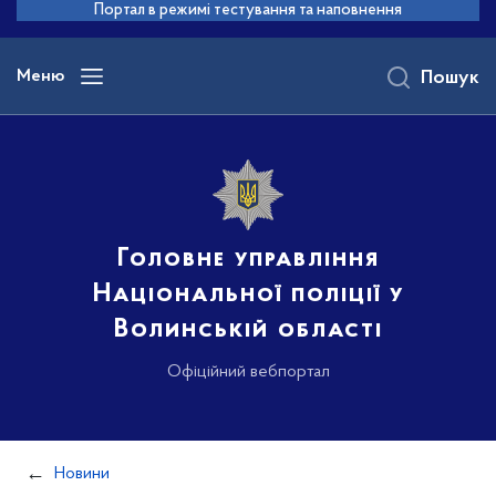
до
Портал в режимі тестування та наповнення
основного
вмісту
Меню
Пошук
Головне управління
Національної поліції у
Волинській області
Офіційний вебпортал
Новини