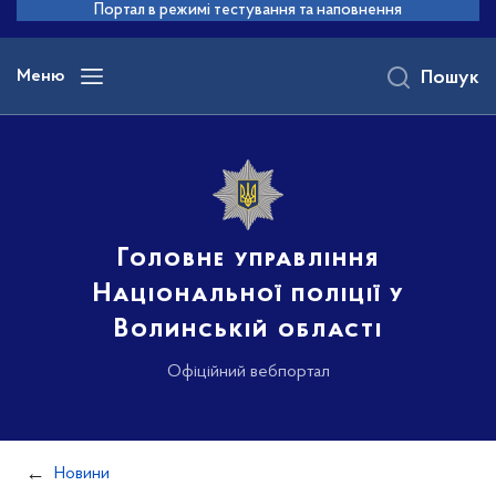
до
Портал в режимі тестування та наповнення
основного
вмісту
Меню
Пошук
Головне управління
Національної поліції у
Волинській області
Офіційний вебпортал
Новини