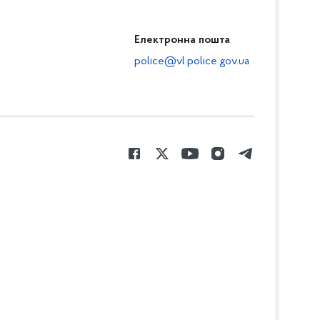
Електронна пошта
police@vl.police.gov.ua