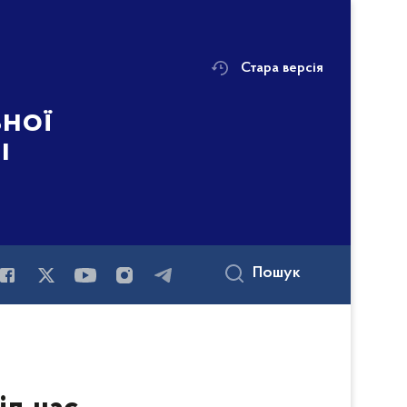
Стара версія
ьної
і
Пошук