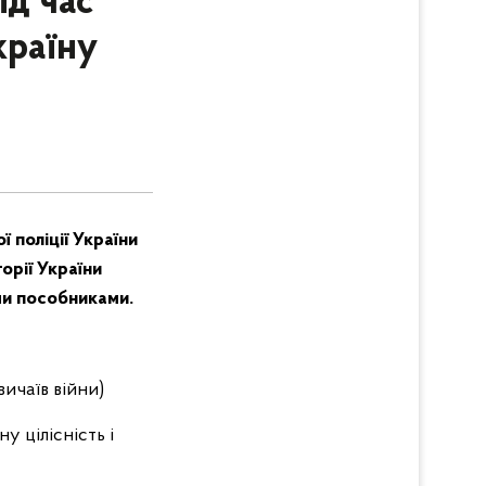
ід час
країну
 поліції України
орії України
ми пособниками.
вичаїв війни)
у цілісність і