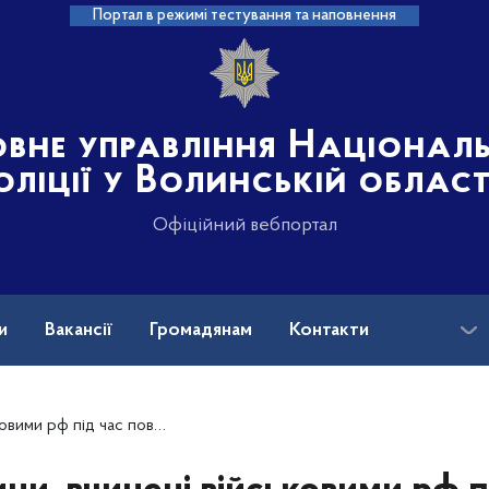
Портал в режимі тестування та наповнення
овне управління Націонал
оліції у Волинській област
Офіційний вебпортал
и
Вакансії
Громадянам
Контакти
ого вторгнення в Україну (станом на 08.04.2024)