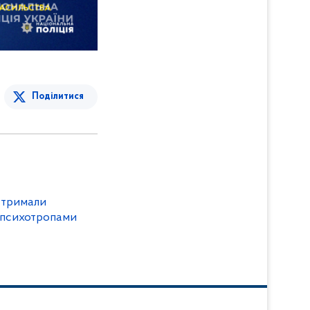
Поділитися
атримали
а психотропами