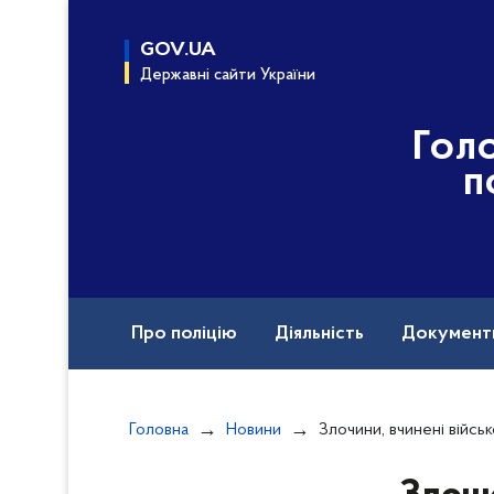
до
основного
GOV.UA
вмісту
Державні сайти України
Гол
п
Про поліцію
Діяльність
Документ
Назавжди в строю
Головна
Новини
Злочини, вчинені військовими рф під час повномасштабн