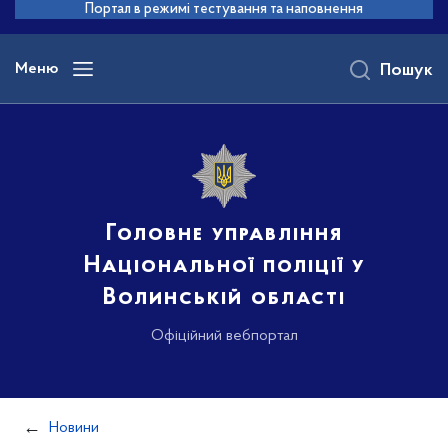
до
Портал в режимі тестування та наповнення
основного
вмісту
Меню
Пошук
Головне управління
Національної поліції у
Волинській області
Офіційний вебпортал
Новини