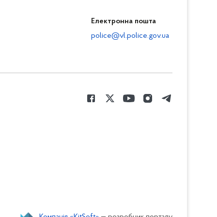
Електронна пошта
police@vl.police.gov.ua