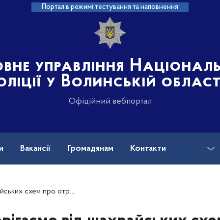
Портал в режимі тестування та наповнення
овне управління Націонал
оліції у Волинській област
Офіційний вебпортал
и
Вакансії
Громадянам
Контакти
мання так званої «благодійної допомоги»