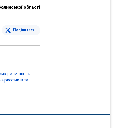
Волинської області
Поділитися
викрили шість
наркотиків та