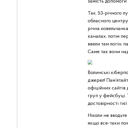
замість допомоги 
Так, 53-річного 
обласного центру
річна ковельчанка
каналах, потім пер
ввели там логін, 
Саме так вони над
Волинські кіберпо
джерел! Пам’ятайт
офіційних сайтів д
груп у фейсбуці. 
достовірності тієї
Ніколи не вводьте
якщо все-таки пом