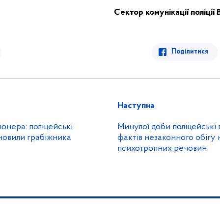
Сектор комунікації поліції 
Поділитися
Наступна
онера: поліцейські
Минулої доби поліцейські 
новили грабіжника
фактів незаконного обігу 
психотропних речовин