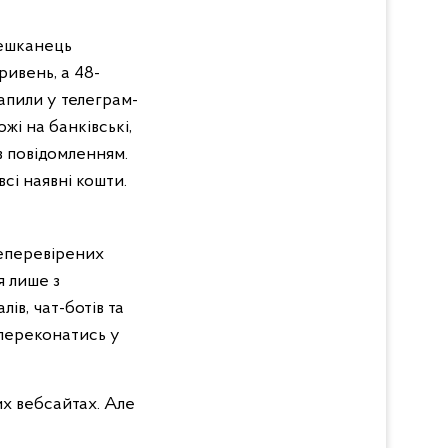
мешканець
ривень, а 48-
апили у телеграм-
ожі на банківські,
в повідомленням.
всі наявні кошти.
неперевірених
я лише з
ів, чат-ботів та
 переконатись у
их вебсайтах. Але