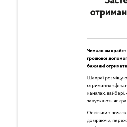
Заст
отриман
Чимало шахрайств,
грошової допомоги
бажанні отримати
Шахраї розміщують
отримання «фінан
каналах, вайбері,
запускають яскра
Оскільки з початк
довіряючи, перехо