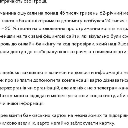
втрачають свої гроші.
лучанина ошукали на понад 45 тисяч гривень. 62-річний 
 також в бажанні отримати допомогу позбувся 24 тисяч г
 – 20. Усі вони на оголошення про отримання коштів натр
ейшли на так звані фішингові сайти, які візуально були сх
пароль до онлайн-банкінгу та код перевірки, який надійшо
али доступ до своїх рахунків шахраям, а ті вивели звідти 
ліцейські закликають волинян не довіряти інформації з 
е: про виплати допомоги та компенсації варто дізнаватис
ержорганів чи організацій, але аж ніяк не з телеграм-канал
Також можна відвідати місцеві установи соцзахисту, аби
 чи іншої інформації.
 реквізити банківських карток на незнайомих та підозріл
илково ввели їх, варто негайно заблокувати картку.