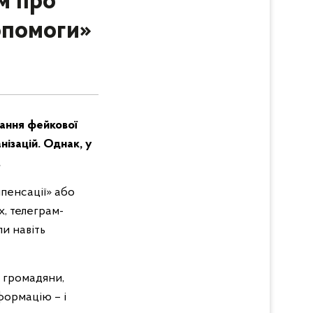
м про
опомоги»
мання фейкової
нізацій. Однак, у
.
пенсації» або
, телеграм-
и навіть
, громадяни,
формацію – і