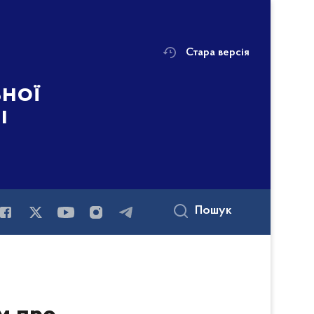
Стара версія
ьної
і
Пошук