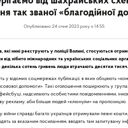
ерігаємо від шахрайських схе
ня так званої «благодійної д
Опубліковано 24 січня 2023 року о 14:55
 які нині реєструють у поліції Волині, стосуються отри
 від нібито міжнародних та українських соціальних орга
 декілька сотень гривень люди втрачають десятки тисяч
 у відомих соцмережах публікації, в яких обіцяють «ком
совової допомоги». Такі оголошення поширюють у групах
 фейсбуці, надсилають особистими повідомленнями, інкол
ву рекламу, аби більше людей «клюнули» на пропозицію.
у війни справді багато українців отримували певні кошти
дять за вказаним посиланням, вводять там запитувану ін