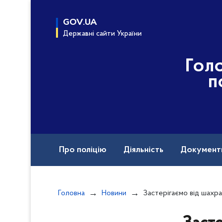
до
основного
GOV.UA
вмісту
Державні сайти України
Гол
п
Про поліцію
Діяльність
Документ
Назавжди в строю
Головна
Новини
Застерігаємо від шахрайських схем про отри