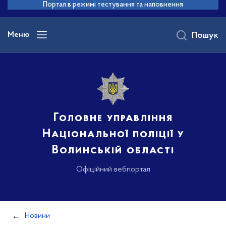
до
Портал в режимі тестування та наповнення
основного
вмісту
Меню
Пошук
Головне управління
Національної поліції у
Волинській області
Офіційний вебпортал
Новини