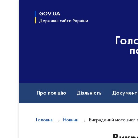
до
основного
GOV.UA
вмісту
Державні сайти України
Гол
п
Про поліцію
Діяльність
Документ
Назавжди в строю
Головна
Новини
Викрадений мотоцикл заховав у хащах: