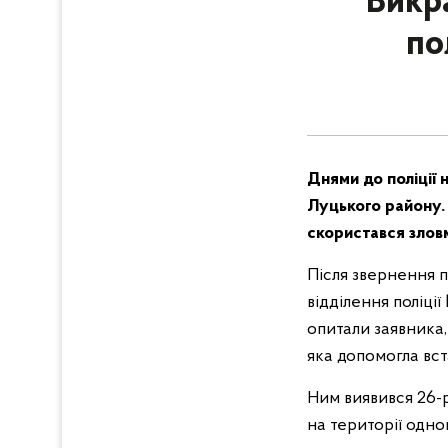
Викр
по
Днями до поліції 
Луцького району.
скористався злов
Після звернення п
відділення поліці
опитали заявника
яка допомогла вс
Ним виявився 26-р
на території одно