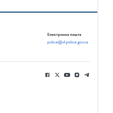
Електронна пошта
police@vl.police.gov.ua