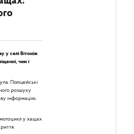
ащах:
ого
y у селі Вітоніж
щенні, чим і
упа. Поліцейські
арного розшуку
ову інформацію,
 мотоцикл у хащах
криття.