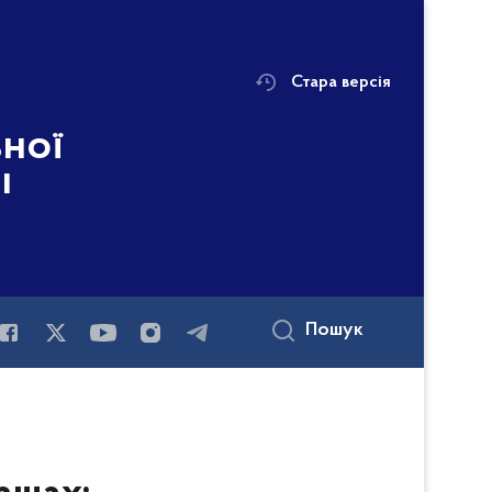
Стара версія
ьної
і
Пошук