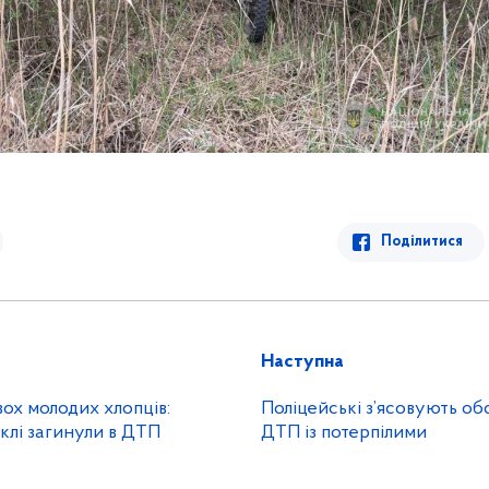
Поділитися
Наступна
вох молодих хлопців:
Поліцейські з’ясовують об
клі загинули в ДТП
ДТП із потерпілими