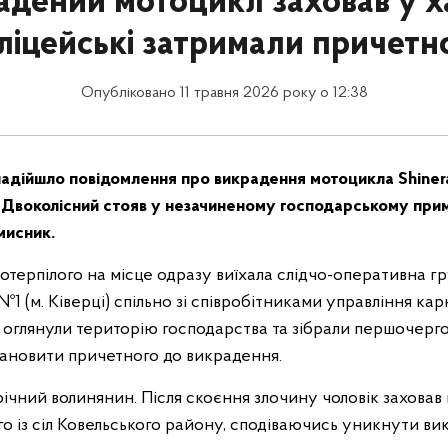
адений мотоцикл заховав у х
ліцейські затримали причетн
Опубліковано 11 травня 2026 року о 12:38
надійшло повідомлення про викрадення мотоцикла Shinera
 Двоколісний стояв у незачиненому господарському примі
мисник.
отерпілого на місце одразу виїхала слідчо-оперативна гр
ї №1 (м. Ківерці) спільно зі співробітниками управління к
, оглянули територію господарства та зібрали першочерг
тановити причетного до викрадення.
ічний волинянин. Після скоєння злочину чоловік заховав
го із сіл Ковельського району, сподіваючись уникнути ви