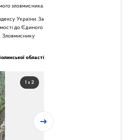
амого зловмисника.
дексу України. За
омості до Єдиного
и. Зловмиснику
 Волинської області
1 з 2