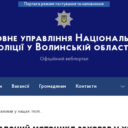
Портал в режимі тестування та наповнення
овне управління Націонал
оліції у Волинській област
Офіційний вебпортал
и
Вакансії
Громадянам
Контакти
 поліцейські затримали причетного