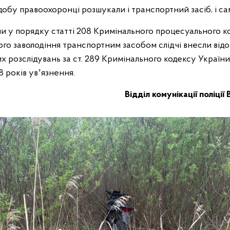
 добу правоохоронці розшукали і транспортний засіб, і с
ли у порядку статті 208 Кримінального процесуального ко
го заволодіння транспортним засобом слідчі внесли від
х розслідувань за ст. 289 Кримінального кодексу Україн
8 років увʼязнення.
Відділ комунікації поліції