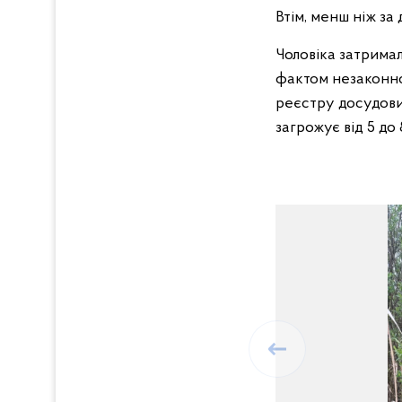
Втім, менш ніж за
Чоловіка затрима
фактом незаконно
реєстру досудови
загрожує від 5 до 