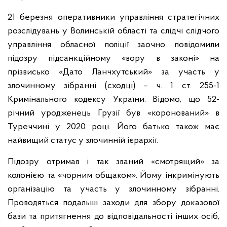
21 березня оперативники управління стратегічних
розслідувань у Волинській області та слідчі слідчого
управління обласної поліції заочно повідомили
підозру підсанкційному «вору в законі» на
прізвисько «Дато Ланчхутський» за участь у
злочинному зібранні (сходці) – ч. 1 ст. 255-1
Кримінального кодексу України. Відомо, що 52-
річний уродженець Грузії був «коронований» в
Туреччині у 2020 році. Його батько також має
найвищий статус у злочинній ієрархії.
Підозру отримав і так званий «смотрящий» за
колонією та «чорним общаком». Йому інкримінують
організацію та участь у злочинному зібранні.
Проводяться подальші заходи для збору доказової
бази та притягнення до відповідальності інших осіб,