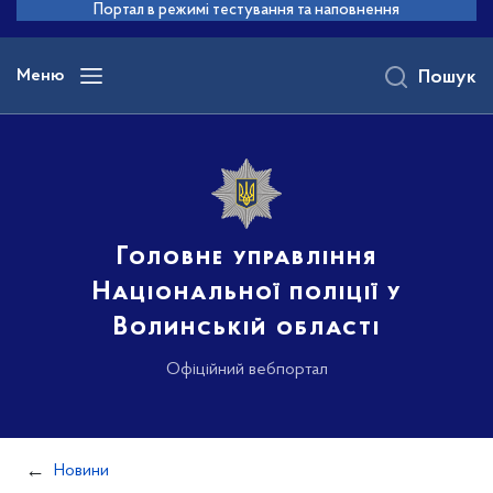
до
Портал в режимі тестування та наповнення
основного
вмісту
Меню
Пошук
Головне управління
Національної поліції у
Волинській області
Офіційний вебпортал
Новини