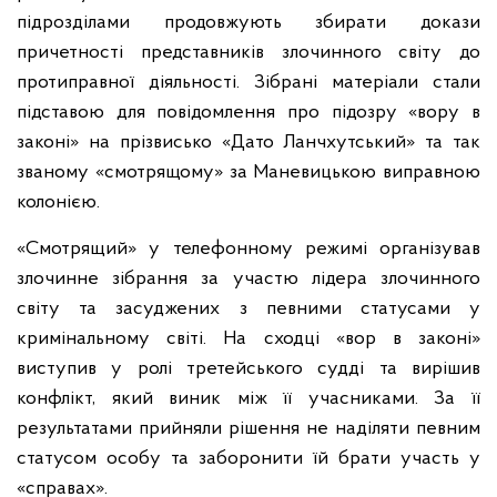
підрозділами продовжують збирати докази
причетності представників злочинного світу до
протиправної діяльності. Зібрані матеріали стали
підставою для повідомлення про підозру «вору в
законі» на прізвисько «Дато Ланчхутський» та так
званому «смотрящому» за Маневицькою виправною
колонією.
«Смотрящий» у телефонному режимі організував
злочинне зібрання за участю лідера злочинного
світу та засуджених з певними статусами у
кримінальному світі. На сходці «вор в законі»
виступив у ролі третейського судді та вирішив
конфлікт, який виник між її учасниками. За її
результатами прийняли рішення не наділяти певним
статусом особу та заборонити їй брати участь у
«справах».