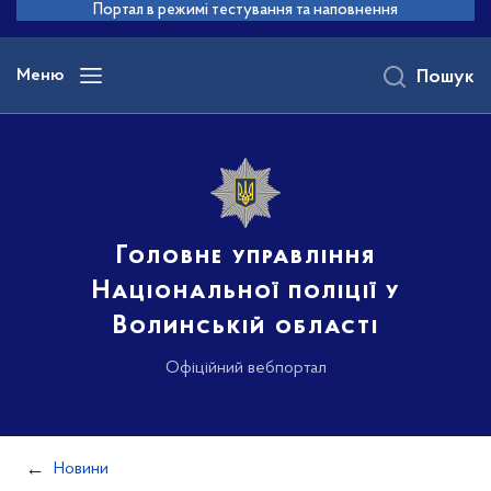
до
Портал в режимі тестування та наповнення
основного
вмісту
Меню
Пошук
Головне управління
Національної поліції у
Волинській області
Офіційний вебпортал
Новини