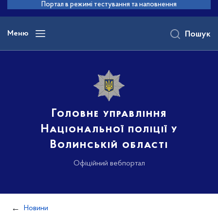
до
Портал в режимі тестування та наповнення
основного
вмісту
Меню
Пошук
Головне управління
Національної поліції у
Волинській області
Офіційний вебпортал
Новини