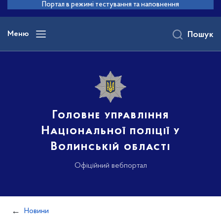
до
Портал в режимі тестування та наповнення
основного
вмісту
Меню
Пошук
Головне управління
Національної поліції у
Волинській області
Офіційний вебпортал
Новини