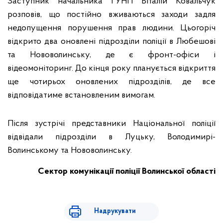
Заступник начальника ГУНП Віталій Ковальчук
розповів, що постійно вживаються заходи задля
недопущення порушення прав людини. Цьогоріч
відкрито два оновлені підрозділи поліції в Любешові
та Нововолинську, де є фронт-офіси і
відеомоніторинг. До кінця року планується відкриття
ще чотирьох оновлених підрозділів, де все
відповідатиме встановленим вимогам.
Після зустрічі представники Національної поліції
відвідали підрозділи в Луцьку, Володимирі-
Волинському та Нововолинську.
Сектор комунікації поліції Волинської області
Надрукувати