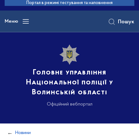
до
Портал в режимі тестування та наповнення
основного
вмісту
Меню
Пошук
Головне управління
Національної поліції у
Волинській області
Офіційний вебпортал
Новини