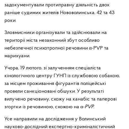
задокументували протиправну діяльність двох
раніше судимих жителів Нововолинська, 42 та 43
роки.
Зловмисники організували та здійснювали на
території міста незаконний збут особливо
небезпечної психотропної речовини α-PVP та
марихуани.
Учора, 19 лютого, зі залученням спеціаліста
кінологічного центру ГУНП із службовою собакою,
за місцем проживання фігурантів поліцейські
провели санкціоновані обшуки. У результаті
вилучено речовину, схожу на канабіс та паперові
згортки із речовиною, схожою на α-
PVP.
Усе направили на дослідження у Волинський
науково-дослідний експертно-криміналістичний