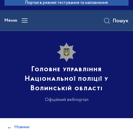
до
Портал в режимі тестування та наповнення
основного
вмісту
Меню
Пошук
Головне управління
Національної поліції у
Волинській області
Офіційний вебпортал
Новини