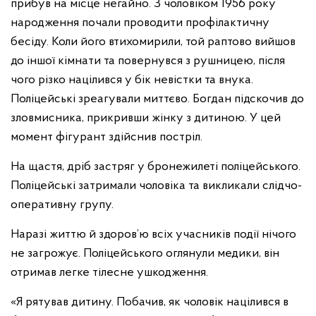
прибув на місце негайно. З чоловіком 1956 року
народження почали проводити профілактичну
бесіду. Коли його втихомирили, той раптово вийшов
до іншої кімнати та повернувся з рушницею, після
чого різко націлився у бік невістки та внука.
Поліцейські зреагували миттєво. Богдан підскочив до
зловмисника, прикривши жінку з дитиною. У цей
момент фігурант здійснив постріл.
На щастя, дріб застряг у бронежилеті поліцейського.
Поліцейські затримали чоловіка та викликали слідчо-
оперативну групу.
Наразі життю й здоров’ю всіх учасників події нічого
не загрожує. Поліцейського оглянули медики, він
отримав легке тілесне ушкодження.
«Я рятував дитину. Побачив, як чоловік націлився в