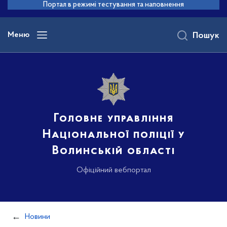
до
Портал в режимі тестування та наповнення
основного
вмісту
Меню
Пошук
Головне управління
Національної поліції у
Волинській області
Офіційний вебпортал
Новини