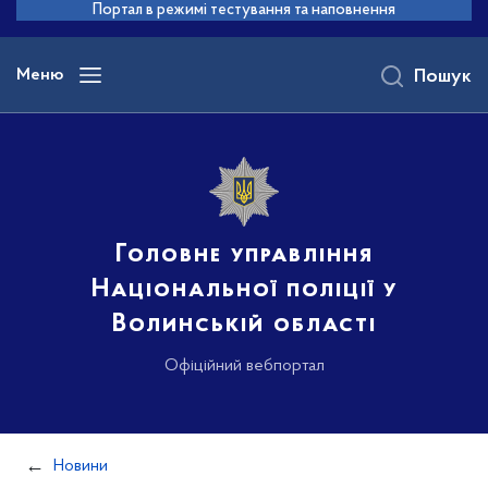
до
Портал в режимі тестування та наповнення
основного
вмісту
Меню
Пошук
Головне управління
Національної поліції у
Волинській області
Офіційний вебпортал
Новини