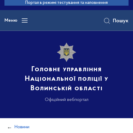
до
Портал в режимі тестування та наповнення
основного
вмісту
Меню
Пошук
Головне управління
Національної поліції у
Волинській області
Офіційний вебпортал
Новини