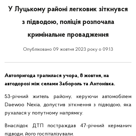
У Луцькому районі легковик зіткнувся
з підводою, поліція розпочала
кримінальне провадження
Опубліковано 09 жовтня 2023 року о 09:13
Автопригода трапилася учора, 8 жовтня, на
автодорозі між селами Забороль та Антонівка.
53-річний житель району, керуючи автомобілем
Daewoo Nexia, допустив зіткнення з підводою, яка
рухалася у попутному напрямку.
Внаслідок ДТП постраждав 47-річний керманич
підводи, його госпіталізували.