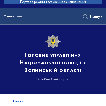
до
Портал в режимі тестування та наповнення
основного
вмісту
Меню
Пошук
Головне управління
Національної поліції у
Волинській області
Офіційний вебпортал
Новини