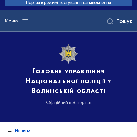
до
Портал в режимі тестування та наповнення
основного
вмісту
Меню
Пошук
Головне управління
Національної поліції у
Волинській області
Офіційний вебпортал
Новини