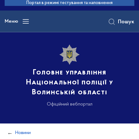
до
Портал в режимі тестування та наповнення
основного
вмісту
Меню
Пошук
Головне управління
Національної поліції у
Волинській області
Офіційний вебпортал
Новини