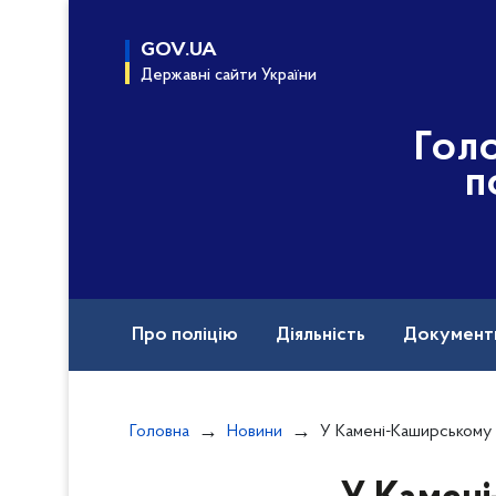
до
основного
GOV.UA
вмісту
Державні сайти України
Гол
п
Про поліцію
Діяльність
Документ
Назавжди в строю
Головна
Новини
У Камені-Каширському поліцейські оперативно п