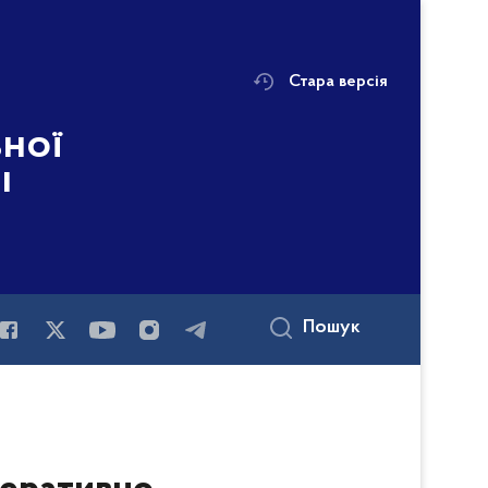
Стара версія
ьної
і
Пошук