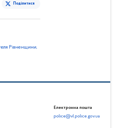
Поділитися
теля Рівненщини,
Електронна пошта
police@vl.police.gov.ua