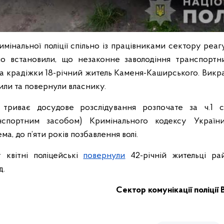
имінальної поліції спільно із працівниками сектору реаг
вно встановили, що незаконне заволодіння транспортн
а крадіжки 18-річний житель Каменя-Каширського. Викр
или та повернули власнику.
риває досудове розслідування розпочате за ч.1 с
нспортним засобом) Кримінального кодексу України
ма, до п’яти років позбавлення волі.
 квітні поліцейські
повернули
42-річній жительці ра
д.
Сектор комунікації поліції 