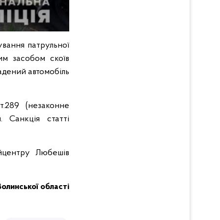
ування патрульної
им засобом скоїв
адений автомобіль
т.289 (незаконне
. Санкція статті
йцентру Любешів
Волинської області