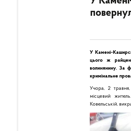
У Камені
повернул
У Камені-Каширсь
цього ж райцен
волинянину. За ф
кримінальне прова
Учора, 2 травня,
місцевий житель
Ковельській, викр