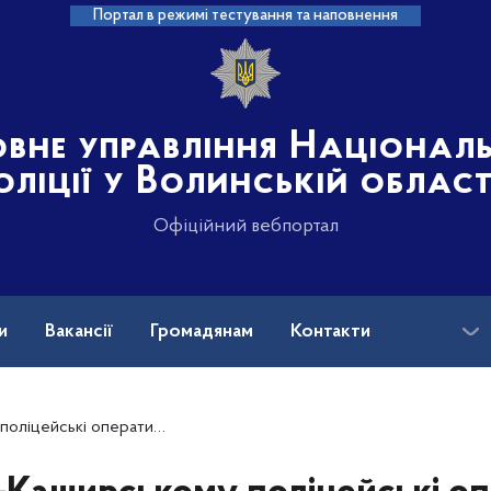
Портал в режимі тестування та наповнення
овне управління Націонал
оліції у Волинській област
Офіційний вебпортал
и
Вакансії
Громадянам
Контакти
овернули волинянину викрадений автомобіль