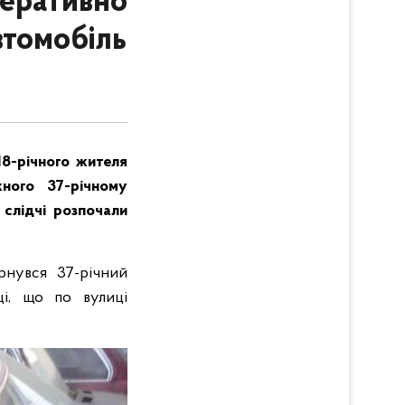
перативно
втомобіль
18-річного жителя
ного 37-річному
 слідчі розпочали
ернувся 37-річний
ці, що по вулиці