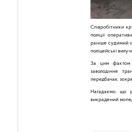
Співробітники кр
поліції операти
раніше судимий з
поліцейські вилуч
За цим фактом т
заволодіння тра
передбачає, зокре
Нагадаємо, що у
викрадений мопе