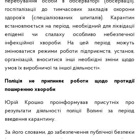
перебування особи в обсерваторі (обсервації),
госпіталізації до тимчасових закладів охорони
здоров’я (спеціалізованих шпиталів). Карантин
встановлюється на період, необхідний для ліквідації
епідемії чи спалаху особливо небезпечної
інфекційної хвороби. На цей період можуть
змінюватися режими роботи підприємств, установ,
організацій, вноситися інші необхідні зміни щодо
умов їх виробничої та іншої діяльності».
Поліція не припиняє роботи щодо протидії
поширенню хвороби
Юрій Крошко проінформував присутніх про
результати діяльності поліції Волині за період
введення карантину.
За його словами, до забезпечення публічної безпеки