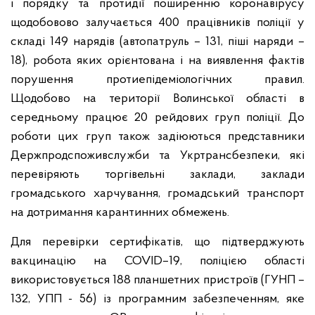
і порядку та протидії поширенню коронавірусу
щодобовово залучається 400 працівників поліції у
складі 149 нарядів (автопатруль – 131, піші наряди –
18), робота яких орієнтована і на виявлення фактів
порушення протиепідеміологічних правил.
Щодобово на території Волинської області в
середньому працює 20 рейдових груп поліції. До
роботи цих груп також задіюються представники
Держпродспоживслужби та Укртрансбезпеки, які
перевіряють торгівельні заклади, заклади
громадського харчування, громадський транспорт
на дотримання карантинних обмежень.
Для перевірки сертифікатів, що підтверджують
вакцинацію на COVID–19, поліцією області
використовується 188 планшетних пристроїв (ГУНП –
132, УПП - 56) із програмним забезпеченням, яке