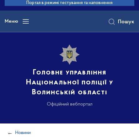
до
Портал в режимі тестування та наповнення
основного
вмісту
Меню
Пошук
Головне управління
Національної поліції у
Волинській області
Офіційний вебпортал
Новини