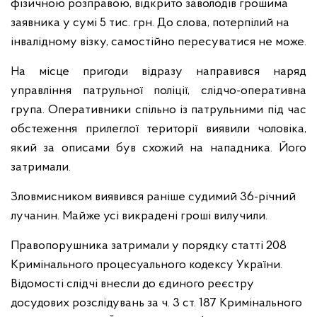
фізичною розправою, відкрито заволодів грошима
заявника у сумі 5 тис. грн. До слова, потерпілий на
інвалідному візку, самостійно пересуватися не може.
На місце пригоди відразу направився наряд
управління патрульної поліції, слідчо-оперативна
група.
Оперативники спільно із патрульними під час
обстеження прилеглої території виявили чоловіка,
який за описами був схожий на нападника. Його
затримали.
Зловмисником виявився раніше судимий 36-річний
лучанин. Майже усі викрадені гроші вилучили.
Правопорушника затримали у порядку статті 208
Кримінального процесуального кодексу України.
Відомості слідчі внесли до єдиного реєстру
досудових розслідувань за ч. 3 ст. 187 Кримінального