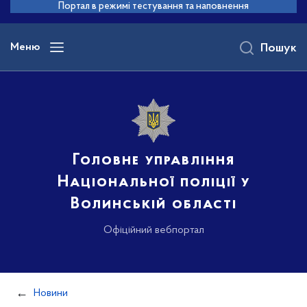
до
Портал в режимі тестування та наповнення
основного
вмісту
Меню
Пошук
Головне управління
Національної поліції у
Волинській області
Офіційний вебпортал
Новини