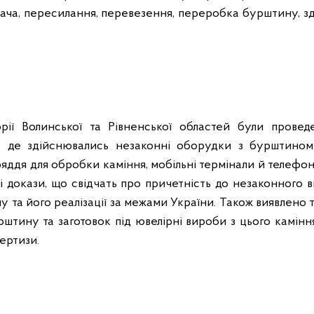
ача, пересилання, перевезення, переробка бурштину, зд
рії Волинської та Рівненської областей були проведе
, де здійснювались незаконні оборудки з бурштином.
яддя для обробки каміння, мобільні термінали й телефон
і докази, що свідчать про причетність до незаконного в
 та його реалізації за межами України. Також виявлено 
урштину та заготовок під ювелірні вироби з цього камінн
пертизи.