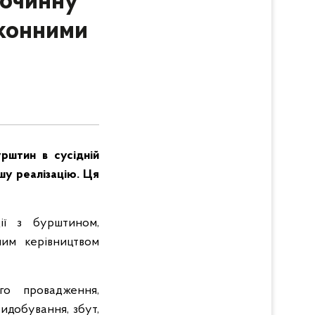
лочинну
аконними
урштин в сусідній
шу реалізацію. Ця
ії з бурштином,
ним керівництвом
го провадження,
идобування, збут,