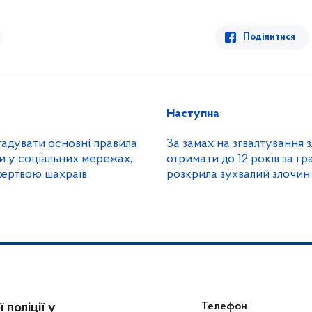
Поділитися
Наступна
адувати основні правила
За замах на згвалтування
и у соціальних мережах,
отримати до 12 років за гра
жертвою шахраїв
розкрила зухвалий злочин
 поліції у
Телефон