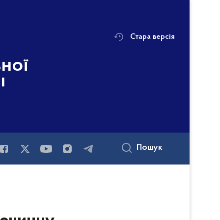
Стара версія
ьної
і
Пошук