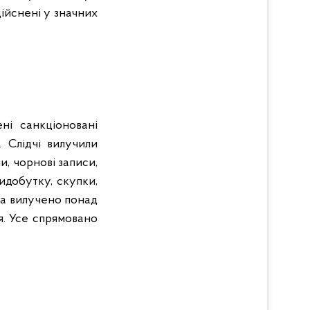
ійснені у значних
ні санкціоновані
 Слідчі вилучили
и, чорнові записи,
идобутку, скупки,
та вилучено понад
я. Усе спрямовано