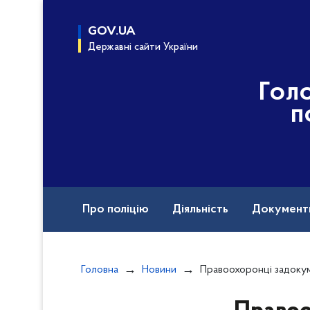
до
основного
GOV.UA
вмісту
Державні сайти України
Гол
п
Про поліцію
Діяльність
Документ
Назавжди в строю
Головна
Новини
Правоохоронці задокументували злочинну діяльність осіб