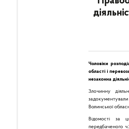
Правоо
діяльні
Чоловіки розподі
області і перево
незаконна діяльні
Злочинну діяль
задокументували
Волинської облас
Відомості за ц
передбаченого ч.