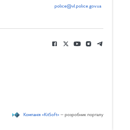
police@vl.police.gov.ua
Компанія «KitSoft»
— розробник порталу