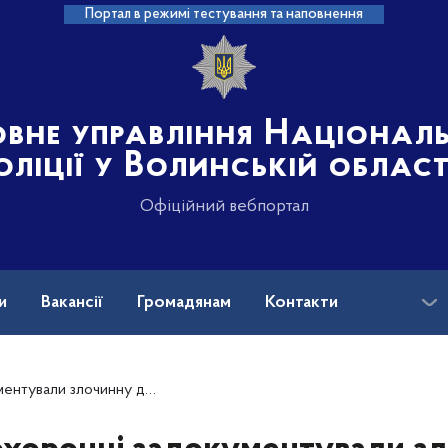
Портал в режимі тестування та наповнення
овне управління Націонал
оліції у Волинській област
Офіційний вебпортал
и
Вакансії
Громадянам
Контакти
, які промишляли незаконними оборудками з бурштином