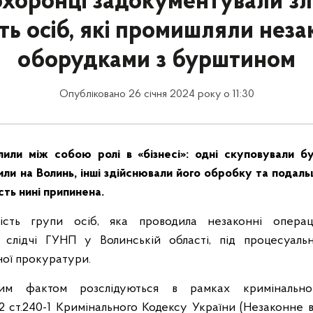
хоронці задокументували з
сть осіб, які промишляли нез
оборудками з бурштином
Опубліковано 26 січня 2024 року о 11:30
лили між собою ролі в «бізнесі»: одні скуповували б
зили на Волинь, інші здійснювали його обробку та подаль
сть нині припинена.
ність групи осіб, яка проводила незаконні операц
 слідчі ГУНП у Волинській області, під процесуаль
ної прокуратури.
им фактом розслідуються в рамках кримінально
2 ст.240-1 Кримінального Кодексу України (Незаконне в