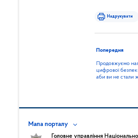
Надрукувати
Попередня
Продовжуємо наг
цифрової безпек
аби ви не стали 
Мапа порталу
Головне управління Національної