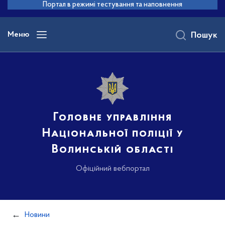
до
Портал в режимі тестування та наповнення
основного
вмісту
Меню
Пошук
Головне управління
Національної поліції у
Волинській області
Офіційний вебпортал
Новини