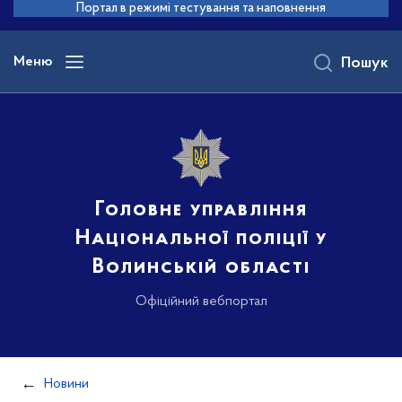
до
Портал в режимі тестування та наповнення
основного
вмісту
Меню
Пошук
Головне управління
Національної поліції у
Волинській області
Офіційний вебпортал
Новини