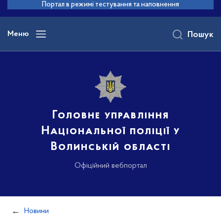
до
Портал в режимі тестування та наповнення
основного
вмісту
Меню
Пошук
Головне управління
Національної поліції у
Волинській області
Офіційний вебпортал
Новини