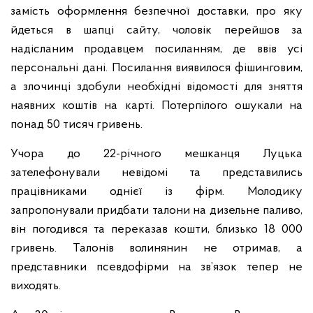
замість оформлення безпечної доставки, про яку
йдеться в шапці сайту, чоловік перейшов за
надісланим продавцем посиланням, де ввів усі
персональні дані. Посилання виявилося фішинговим,
а злочинці здобули необхідні відомості для зняття
наявних коштів на карті. Потерпілого ошукали на
понад 50 тисяч гривень.
Учора до 22-річного мешканця Луцька
зателефонували невідомі та представились
працівниками однієї із фірм. Молодику
запропонували придбати талони на дизельне паливо,
він погодився та переказав кошти, близько 18 000
гривень. Талонів волинянин не отримав, а
представники псевдофірми на зв’язок тепер не
виходять.