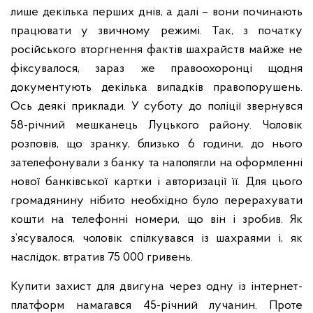
лише декілька перших днів, а далі – вони починають
працювати у звичному режимі. Так, з початку
російського вторгнення фактів шахрайств майже не
фіксувалося, зараз же правоохоронці щодня
документують декілька випадків правопорушень.
Ось деякі приклади.
У суботу до поліції звернувся
58-річний мешканець Луцького району. Чоловік
розповів, що зранку, близько 6 години, до нього
зателефонували з банку та наполягли на оформленні
нової банківської картки і авторизації її. Для цього
громадянину нібито необхідно було перерахувати
кошти на телефонні номери, що він і зробив. Як
з’ясувалося, чоловік спілкувався із шахраями і, як
наслідок, втратив 75 000 гривень.
Купити захист для двигуна через одну із інтернет-
платформ намагався 45-річний лучанин. Проте