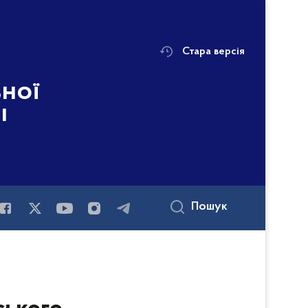
Стара версія
ьної
і
Пошук