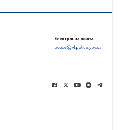
Електронна пошта
police@vl.police.gov.ua