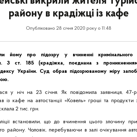
ейські викрили жителя Турій
району в крадіжці із кафе
Опубліковано 28 січня 2020 року о 11:48
или йому про підозру у вчиненні кримінального 
ч. 3 ст. 185 (крадіжка, поєднана з проникнення
одексу України. Суд обрав підозрюваному міру запо
тою.
ся у ніч на 23 січня. Як повідомила заявниця, 47-р
в із кафе на автостанції «Ковель» гроші та продукти
клала 2 тис. грн.
оліції встановили, що до вчинення цього злочину при
го району. Чоловік, перебуваючи в залі очікування авт