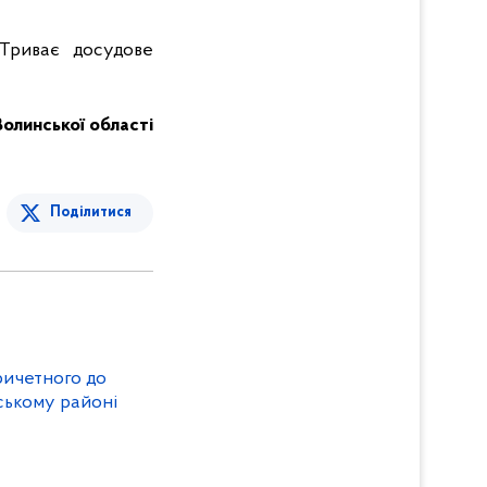
 Триває досудове
Волинської області
Поділитися
причетного до
ському районі