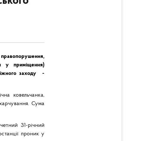
ського
правопорушення,
м у приміщення)
біжного заходу -
ічна ковельчанка,
 харчування. Сума
четний 31-річний
останції проник у