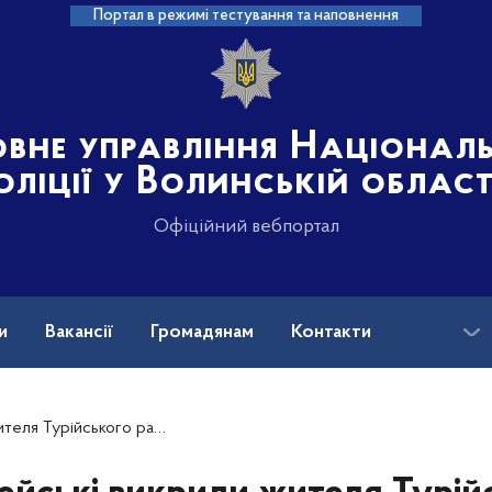
Портал в режимі тестування та наповнення
овне управління Націонал
оліції у Волинській област
Офіційний вебпортал
и
Вакансії
Громадянам
Контакти
кого району в крадіжці із кафе