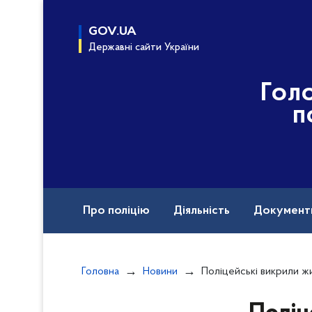
до
основного
GOV.UA
вмісту
Державні сайти України
Гол
п
Про поліцію
Діяльність
Документ
Назавжди в строю
Головна
Новини
Поліцейські викрили жителя Турійсь