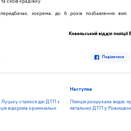
а скоїв крадіжку.
передбачає, зокрема, до 6 років позбавлення волі.
Ковельський відділ поліції 
Поділитися
Наступна
 Луцьку сталося дві ДТП з
Поліція розшукала водія, 
ція відкрила кримінальні
летальної ДТП у Рожищен