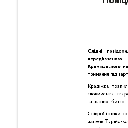
Поліц
Слідчі повідом
передбаченого 
Кримінального к
тримання під вар
Крадіжка трапила
зловмисник викра
завданих збитків с
Співробітники п
житель Турійсько