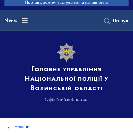
до
Портал в режимі тестування та наповнення
основного
вмісту
Меню
Пошук
Головне управління
Національної поліції у
Волинській області
Офіційний вебпортал
Новини