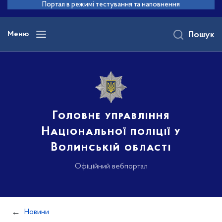
до
Портал в режимі тестування та наповнення
основного
вмісту
Меню
Пошук
Головне управління
Національної поліції у
Волинській області
Офіційний вебпортал
Новини