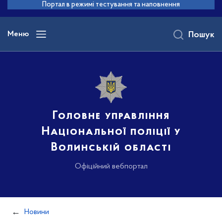
до
Портал в режимі тестування та наповнення
основного
вмісту
Меню
Пошук
Головне управління
Національної поліції у
Волинській області
Офіційний вебпортал
Новини