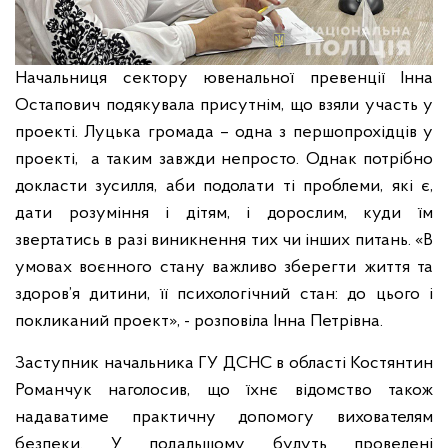
Начальниця сектору ювенальної превенції Інна
Остапович подякувала присутнім, що взяли участь у
проекті. Луцька громада – одна з першопрохідців у
проекті, а таким завжди непросто. Однак потрібно
докласти зусилля, аби подолати ті проблеми, які є,
дати розуміння і дітям, і дорослим, куди їм
звертатись в разі виникнення тих чи інших питань. «В
умовах воєнного стану важливо зберегти життя та
здоров’я дитини, її психологічний стан: до цього і
покликаний проект», - розповіла Інна Петрівна.
Заступник начальника ГУ ДСНС в області Костянтин
Романчук наголосив, що їхнє відомство також
надаватиме практичну допомогу вихователям
безпеки. У подальшому будуть проведені