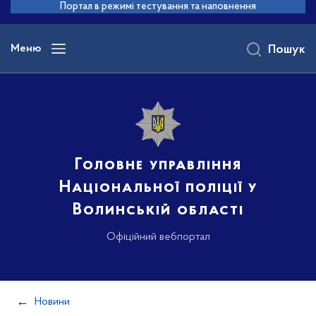
до
Портал в режимі тестування та наповнення
основного
вмісту
Меню
Пошук
Головне управління
Національної поліції у
Волинській області
Офіційний вебпортал
Новини