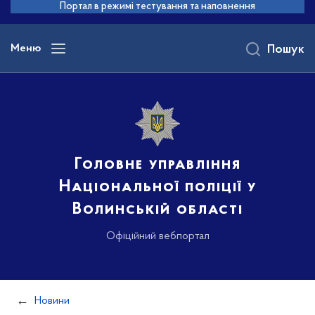
до
Портал в режимі тестування та наповнення
основного
вмісту
Меню
Пошук
Головне управління
Національної поліції у
Волинській області
Офіційний вебпортал
Новини