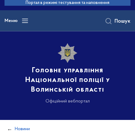
до
Портал в режимі тестування та наповнення
основного
вмісту
Меню
Пошук
Головне управління
Національної поліції у
Волинській області
Офіційний вебпортал
Новини