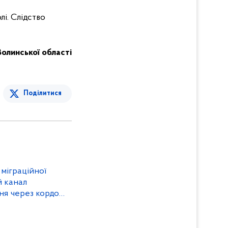
лі. Слідство
Волинської області
Поділитися
міграційної
й канал
ня через кордон