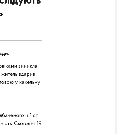
зслідують
ь
мади.
ловіками виникла
й житель вдарив
оловою у кахельну
баченого ч. 1 ст.
сть. Сьогодні, 19