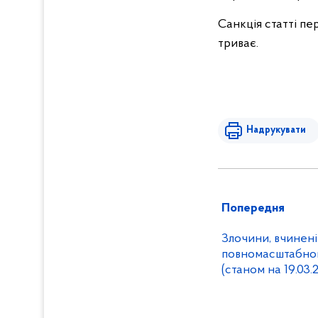
Санкція статті пер
триває.
Надрукувати
Попередня
Злочини, вчинені
повномасштабног
(станом на 19.03.