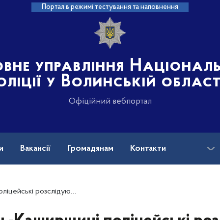
Портал в режимі тестування та наповнення
овне управління Націонал
оліції у Волинській област
Офіційний вебпортал
и
Вакансії
Громадянам
Контакти
ідують вбивство через необережність