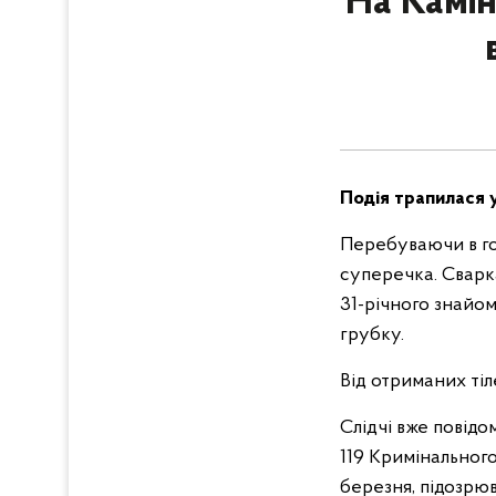
На Камін
Подія трапилася у
Перебуваючи в гос
суперечка. Сварка
31-річного знайом
грубку.
Від отриманих ті
Слідчі вже повідо
119 Кримінального
березня, підозрю