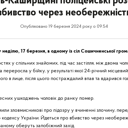
ь-Каширщині поліцейські ро
вбивство через необережніст
Опубліковано 19 березня 2024 року о 09:54
 неділю, 17 березня, в одному із сіл Сошичненської гро
тях у спільних знайомих, під час застілля, між двома чо
 переросла у бійку, у результаті якої 24-річний місцеви
ого в лице, після цього постраждалий впав та вдарився г
лесних ушкоджень чоловік до ранку помер.
мили зловмисникові про підозру у вчиненні злочину, перед
 кодексу України. Йдеться про вбивство через необережні
ваному оберуть запобіжний захід.