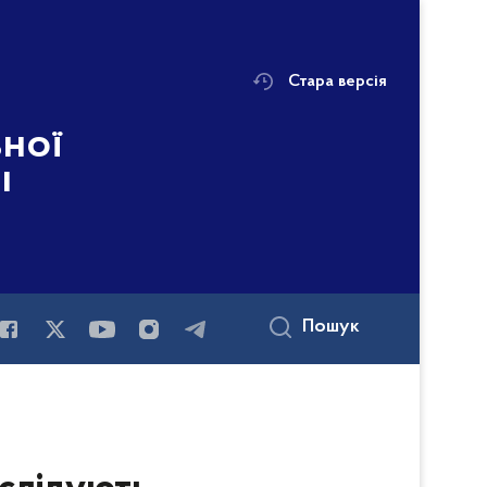
Стара версія
ьної
і
Пошук