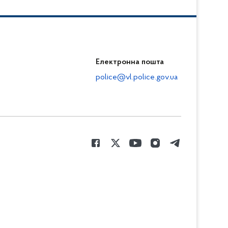
Електронна пошта
police@vl.police.gov.ua