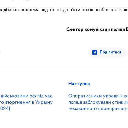
едбачає, зокрема, від трьох до п’яти років позбавлення во
Сектор комунікації поліції 
Поділитися
Наступна
 військовими рф під час
Оперативники управління 
о вторгнення в Україну
поліції заблокували стійки
2024)
незаконного переправлен
чоловіків призовного віку