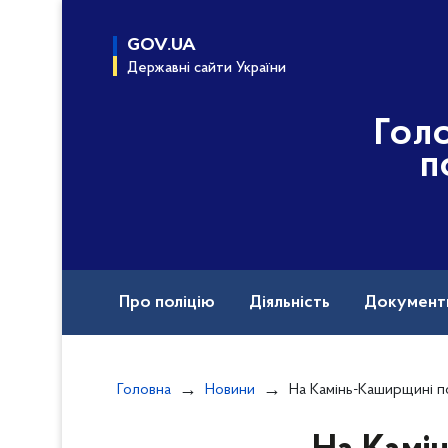
до
основного
GOV.UA
вмісту
Державні сайти України
Гол
п
Про поліцію
Діяльність
Документ
Назавжди в строю
Головна
Новини
На Камінь-Каширщині поліцейські розсл