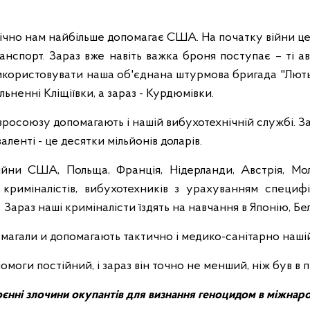
ічно нам найбільше допомагає США. На початку війни це
анспорт. Зараз вже навіть важка броня поступає – ті ав
користовувати наша об'єднана штурмова бригада "Лють"
льненні Кліщіївки, а зараз - Курдюмівки.
росоюзу допомагають і нашій вибухотехнічній службі. За
аленті - це десятки мільйонів доларів.
війни США, Польща, Франція, Нідерланди, Австрія, Мо
криміналістів, вибухотехників з урахуванням специф
 Зараз наші криміналісти їздять на навчання в Японію, Бел
магали и допомагають тактично і медико-санітарно нашій
омоги постійний, і зараз він точно не менший, ніж був в пе
єнні злочини окупантів для визнання геноцидом в міжнар