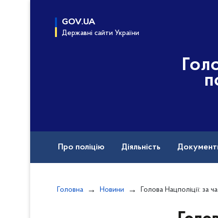
до
основного
GOV.UA
вмісту
Державні сайти України
Гол
п
Про поліцію
Діяльність
Документ
Назавжди в строю
Головна
Новини
Голова Нацполіції: за час війни виявили і