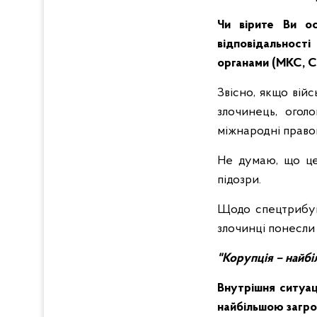
Чи вірите Ви ос
відповідальност
органами (МКС, С
Звісно, якщо війс
злочинець, огол
міжнародні правов
Не думаю, що це
підозри.
Щодо спецтрибуна
злочинці понесли 
"Корупція – найбі
Внутрішня ситуаці
найбільшою загро