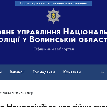
Портал в режимі тестування та наповнення
овне управління Націонал
оліції у Волинській област
Офіційний вебпортал
и
Вакансії
Громадянам
Контакти
 передали до СБУ матеріали по 126 ДРГ