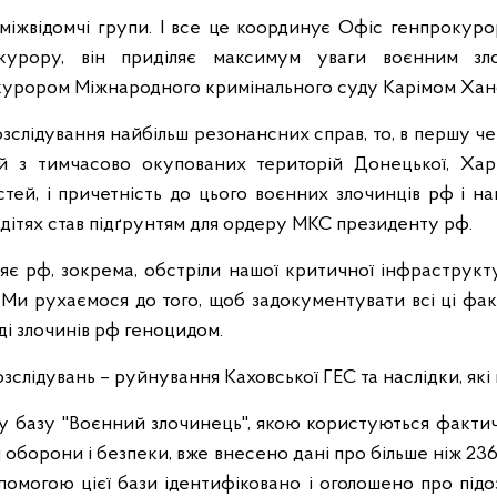
і міжвідомчі групи. І все це координує Офіс генпрокуро
курору, він приділяє максимум уваги воєнним зло
окурором Міжнародного кримінального суду Карімом Хан
зслідування найбільш резонансних справ, то, в першу чер
ей з тимчасово окупованих територій Донецької, Харк
тей, і причетність до цього воєнних злочинців рф і на
дітях став підґрунтям для ордеру МКС президенту рф.
няє рф, зокрема, обстріли нашої критичної інфраструк
ї. Ми рухаємося до того, щоб задокументувати всі ці фак
і злочинів рф геноцидом.
слідувань – руйнування Каховської ГЕС та наслідки, які
у базу "Воєнний злочинець", якою користуються фактич
 оборони і безпеки, вже внесено дані про більше ніж 23
опомогою цієї бази ідентифіковано і оголошено про під