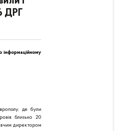
вили і
6 ДРГ
ого інформаційному
Європолу, де були
ровів близько 20
навчим директором