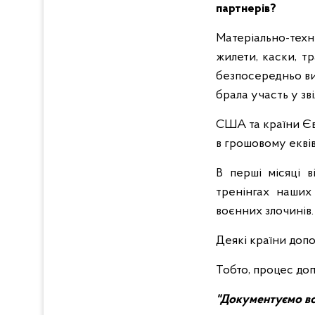
партнерів?
Матеріально-техн
жилети, каски, тр
безпосередньо ви
брала участь у зві
США та країни Єв
в грошовому еквів
В перші місяці 
тренінгах наших 
воєнних злочинів.
Деякі країни допо
Тобто, процес доп
"Документуємо во