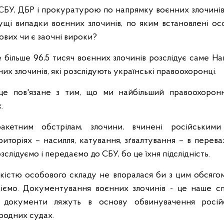
 СБУ, ДБР і прокуратурою по напрямку воєнних злочинів.
ущі випадки воєнних злочинів, по яким встановлені о
ових чи є заочні вироки?
 більше 96,5 тисяч воєнних злочинів розслідує саме Нац
них злочинів, які розслідують українські правоохоронці.
е пов'язане з тим, що ми найбільший правоохорон
х.
акетним обстрілам, злочини, вчинені російськими
иторіях – насилля, катування, зґвалтування – в перева
слідуємо і передаємо до СБУ, бо це їхня підслідність.
ькістю особового складу не впоралася би з цим обсяго
іємо. Документування воєнних злочинів - це наше сп
 документи ляжуть в основу обвинувачення російс
ародних судах.