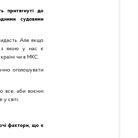
ть притягнуті до
родними судовими
 видасть. Але якщо
, з якою у нас є
 країні чи в МКС.
очно оголошувати
о все, аби воєнні
у світі.
уючі фактори, що є