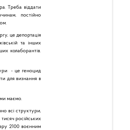
ра. Треба віддати
чинам, постійно
ом.
гу, це депортація
івській та інших
ших колаборантів.
тури - це геноцид
ти для визнання в
 ми маємо.
но всі структури,
6 тисяч російських
озру 2100 воєнним