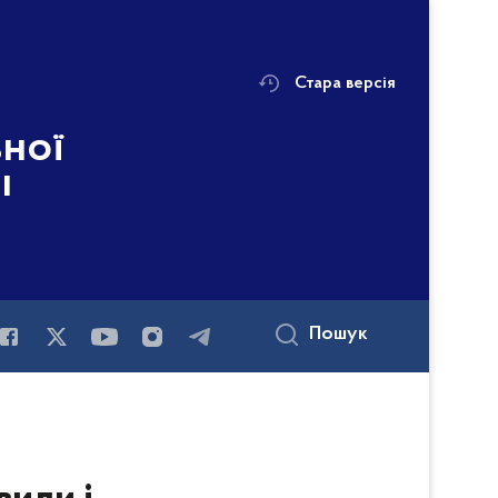
Стара версія
ьної
і
Пошук