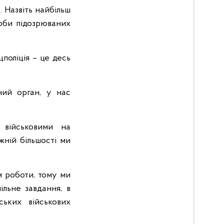
 Назвіть найбільш
соби підозрюваних
поліція – це десь
ний орган, у нас
 військовими на
жній більшості ми
м роботи, тому ми
ільне завдання, в
ьких військових