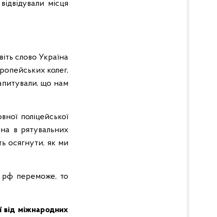
відвідували місця
авіть слово Україна
вропейських колег,
апитували, що нам
вної поліцейської
іяна в рятувальних
ь осягнути, як ми
о рф переможе, то
ї від міжнародних