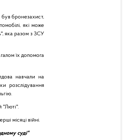
 був бронезахист,
томобілі, які може
, яка разом з ЗСУ
галом їх допомога
лдова навчали на
іки розслідування
ьгію.
 "Люті".
рші місяці війні.
одному суді"