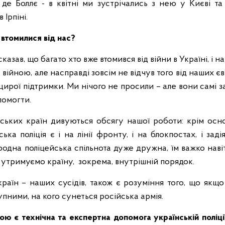
де Боллє - в квітні ми зустрічались з нею у Києві та 
 Ірпіні.
 втомилися від нас?
сказав, що багато хто вже втомився від війни в Україні, і н
 війною, але насправді зовсім не відчув того від наших є
ирої підтримки. Ми нічого не просили – але вони самі з
помогти.
ських країн дивуються обсягу нашої роботи: крім осно
ська поліція є і на лінії фронту, і на блокпостах, і зад
родна поліцейська спільнота дуже дружна, їм важко навіт
 утримуємо країну, зокрема, внутрішній порядок.
країн – наших сусідів, також є розуміння того, що якщ
пними, на кого сунеться російська армія.
ою є технічна та експертна допомога українській поліці