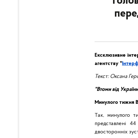
Голов
пере
Ексклюзивне інтер
агентству "
Інтерф
Текст: Оксана Гер
"Втоми від України
Минулого тижня Ви
Так, минулого ти
представлені 44
двосторонніх зус