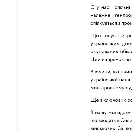
Є у нас і спільн
належне генпро
спілкується з пр
Що стосується ро
українських діт
окупованих облас
Цей напрямок по 
Злочини, які вчи
української наці
міжнародному суд
Ще з ключових роз
В нашу міжвідомч
що входять в Сили
військових. За д