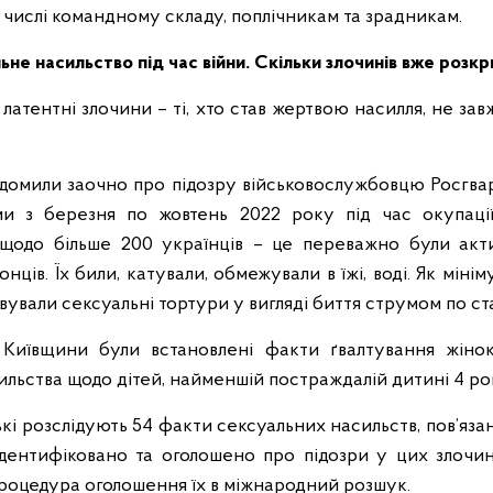
у числі командному складу, поплічникам та зрадникам.
ьне насильство під час війни. Скільки злочинів вже розк
 латентні злочини – ті, хто став жертвою насилля, не за
ідомили заочно про підозру військовослужбовцю Росгвард
ми з березня по жовтень 2022 року під час окупаці
 щодо більше 200 українців – це переважно були акти
нців. Їх били, катували, обмежували в їжі, воді. Як мін
ували сексуальні тортури у вигляді биття струмом по ст
я Київщини були встановлені факти ґвалтування жіно
ильства щодо дітей, найменшій постраждалій дитині 4 ро
кі розслідують 54 факти сексуальних насильств, пов’язан
Ідентифіковано та оголошено про підозри у цих злочи
процедура оголошення їх в міжнародний розшук.