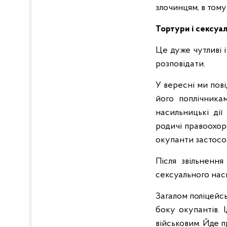
злочинцям, в том
Тортури і сексуал
Це дуже чутливі і
розповідати.
У вересні ми пов
його поплічника
насильницькі дії
родичі правоохоро
окупанти застосов
Після звільненн
сексуального нас
Загалом поліцейсь
боку окупантів. 
військовим. Йде 