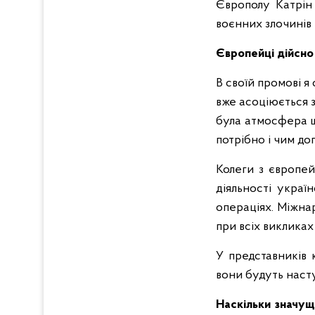
Європолу Катрін 
воєнних злочинів в
Європейці дійсно
В своїй промові я 
вже асоціюється з
була атмосфера щ
потрібно і чим до
Колеги з європей
діяльності україн
операціях. Міжна
при всіх викликах
У представників 
вони будуть насту
Наскільки значущ