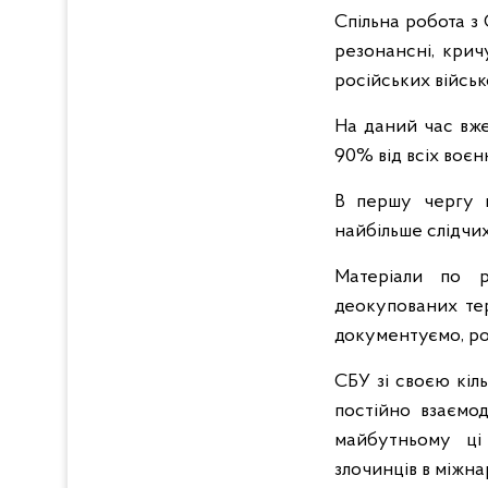
Спільна робота з
резонансні, крич
російських військ
На даний час вже
90% від всіх воєн
В першу чергу ц
найбільше слідчи
Матеріали по р
деокупованих тер
документуємо, роз
СБУ зі своєю кіл
постійно взаємод
майбутньому ці
злочинців в міжн