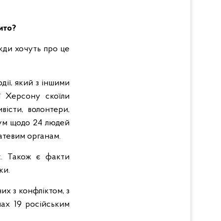
рито?
вжди хочуть про це
ії, який з іншими
ї Херсону скоїли
вісти, волонтери,
імум щодо 24 людей
атевим органам.
к. Також є факти
ки.
их з конфліктом, з
нах 19 російським