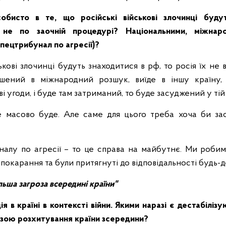
обисто в те, що російські військові злочинці буду
і не по заочній процедурі? Національними, міжна
пецтрибунал по агресії)?
ькові злочинці будуть знаходитися в рф, то росія їх не
ошений в міжнародний розшук, виїде в іншу країну
і угоди, і буде там затриманий, то буде засуджений у тій
 масово буде. Але саме для цього треба хоча би за
лу по агресії – то це справа на майбутнє. Ми робим
покарання та були притягнуті до відповідальності будь-де 
льша загроза всередині країни"
я в країні в контексті війни. Якими наразі є дестабіліз
зою розхитування країни зсередини?