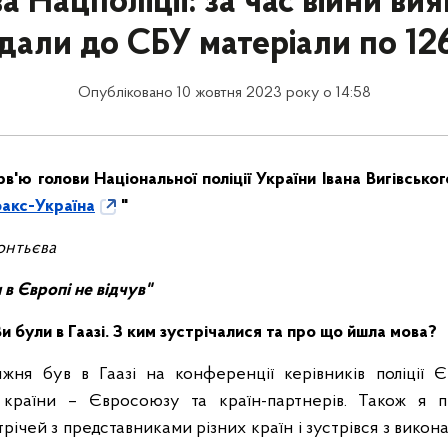
а Нацполіції: за час війни вия
дали до СБУ матеріали по 12
Опубліковано 10 жовтня 2023 року о 14:58
в'ю голови Національної поліції України Івана Вигівськ
акс-Україна
"
онтьєва
 в Європі не відчув"
 були в Гаазі. З ким зустрічалися та про що йшла мова?
жня був в Гаазі на конференції керівників поліції 
 країни – Євросоюзу та країн-партнерів. Також я п
трічей з представниками різних країн і зустрівся з вико